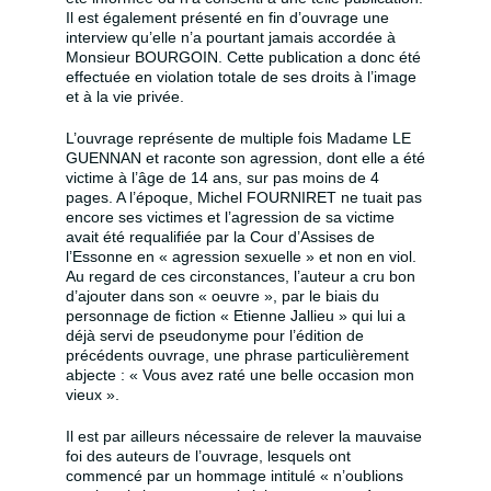
Il est également présenté en fin d’ouvrage une
interview qu’elle n’a pourtant jamais accordée à
Monsieur BOURGOIN. Cette publication a donc été
effectuée en violation totale de ses droits à l’image
et à la vie privée.
L’ouvrage représente de multiple fois Madame LE
GUENNAN et raconte son agression, dont elle a été
victime à l’âge de 14 ans, sur pas moins de 4
pages. A l’époque, Michel FOURNIRET ne tuait pas
encore ses victimes et l’agression de sa victime
avait été requalifiée par la Cour d’Assises de
l’Essonne en « agression sexuelle » et non en viol.
Au regard de ces circonstances, l’auteur a cru bon
d’ajouter dans son « oeuvre », par le biais du
personnage de fiction « Etienne Jallieu » qui lui a
déjà servi de pseudonyme pour l’édition de
précédents ouvrage, une phrase particulièrement
abjecte : « Vous avez raté une belle occasion mon
vieux ».
Il est par ailleurs nécessaire de relever la mauvaise
foi des auteurs de l’ouvrage, lesquels ont
commencé par un hommage intitulé « n’oublions