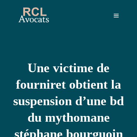
ACCUEIL
NOÉMIE
CHANSON
VIVIANE
ROY
une victime de
fourniret obtient la
CONTACT
suspension d’une bd
POLITIQUE
COOKIES
du mythomane
stéphane bourguoin