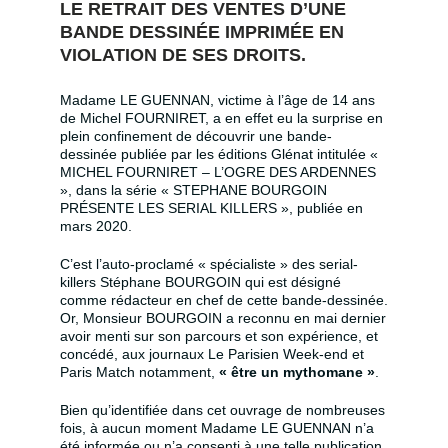
LE RETRAIT DES VENTES D’UNE
BANDE DESSINÉE IMPRIMÉE EN
VIOLATION DE SES DROITS.
Madame LE GUENNAN, victime à l’âge de 14 ans
de Michel FOURNIRET, a en effet eu la surprise en
plein confinement de découvrir une bande-
dessinée publiée par les éditions Glénat intitulée «
MICHEL FOURNIRET – L’OGRE DES ARDENNES
», dans la série « STEPHANE BOURGOIN
PRÉSENTE LES SERIAL KILLERS », publiée en
mars 2020.
C’est l’auto-proclamé « spécialiste » des serial-
killers Stéphane BOURGOIN qui est désigné
comme rédacteur en chef de cette bande-dessinée.
Or, Monsieur BOURGOIN a reconnu en mai dernier
avoir menti sur son parcours et son expérience, et
concédé, aux journaux Le Parisien Week-end et
Paris Match notamment,
« être un mythomane »
.
Bien qu’identifiée dans cet ouvrage de nombreuses
fois, à aucun moment Madame LE GUENNAN n’a
été informée ou n’a consenti à une telle publication.